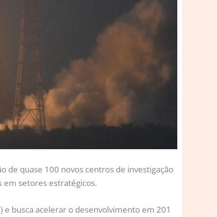
ão de quase 100 novos centros de investigação
 em setores estratégicos.
C) e busca acelerar o desenvolvimento em 201