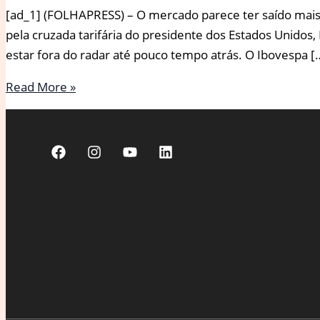
[ad_1] (FOLHAPRESS) – O mercado parece ter saído mais
pela cruzada tarifária do presidente dos Estados Unidos,
estar fora do radar até pouco tempo atrás. O Ibovespa [
Entenda
Read More »
por
que
a
Bolsa
brasileira
está
batendo
recordes
históricos