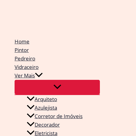
Ir
para
o
conteúdo
Home
Pintor
Pedreiro
Vidraceiro
Ver Mais
Arquiteto
Azulejista
Corretor de Imóveis
Decorador
Eletricista