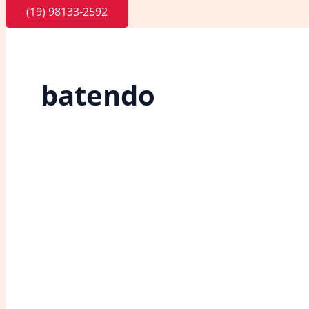
(19) 98133-2592
batendo