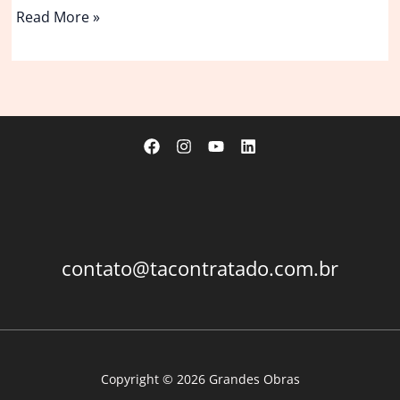
STF
Read More »
pondera
hoje
‘castigo’
a
Bolsonaro;
prisão
preventiva
é
hipótese
contato@tacontratado.com.br
Copyright © 2026 Grandes Obras