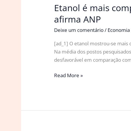
Etanol é mais comp
afirma ANP
Deixe um comentário
/
Economia
[ad_1] O etanol mostrou-se mais 
Na média dos postos pesquisados n
desfavorável em comparação com 
Etanol
Read More »
é
mais
competitivo
em
relação
à