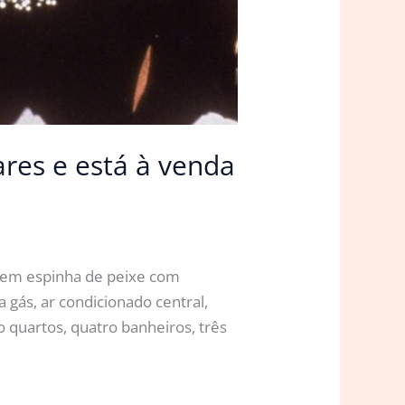
res e está à venda
o em espinha de peixe com
gás, ar condicionado central,
 quartos, quatro banheiros, três