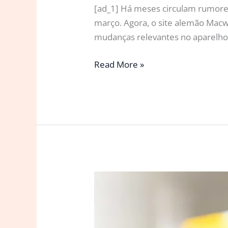
[ad_1] Há meses circulam rumores
março. Agora, o site alemão Macwe
mudanças relevantes no aparelho.
iPhone
Read More »
17e
pode
ser
lançado
em
fevereiro
com
cinco
grandes
novidades