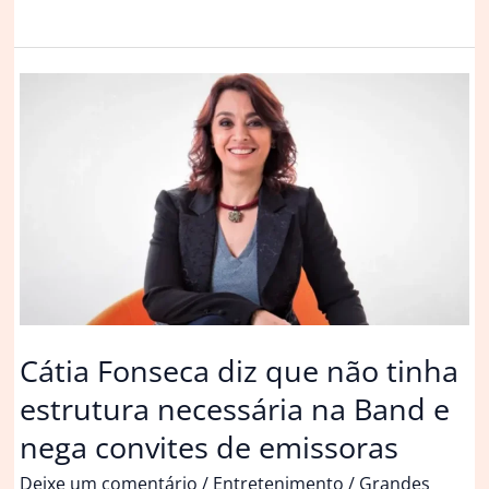
convites
dos
EUA,
mas
não
penso
em
deixar
o
Brasil,
diz
Barroso
Cátia Fonseca diz que não tinha
estrutura necessária na Band e
nega convites de emissoras
Deixe um comentário
/
Entretenimento
/
Grandes