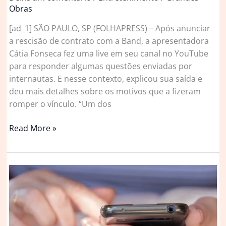
Obras
[ad_1] SÃO PAULO, SP (FOLHAPRESS) – Após anunciar
a rescisão de contrato com a Band, a apresentadora
Cátia Fonseca fez uma live em seu canal no YouTube
para responder algumas questões enviadas por
internautas. E nesse contexto, explicou sua saída e
deu mais detalhes sobre os motivos que a fizeram
romper o vínculo. “Um dos
Cátia
Read More »
Fonseca
diz
que
não
tinha
estrutura
necessária