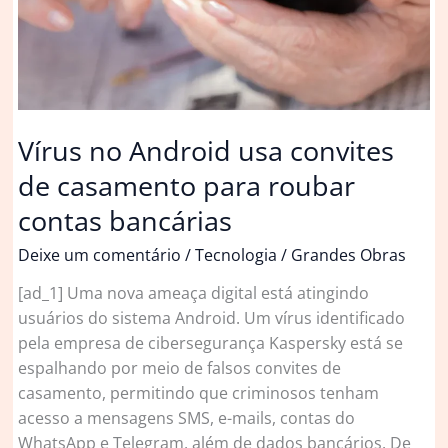
na
Band
e
nega
convites
de
Vírus no Android usa convites
emissoras
de casamento para roubar
contas bancárias
Deixe um comentário
/
Tecnologia
/
Grandes Obras
[ad_1] Uma nova ameaça digital está atingindo
usuários do sistema Android. Um vírus identificado
pela empresa de cibersegurança Kaspersky está se
espalhando por meio de falsos convites de
casamento, permitindo que criminosos tenham
acesso a mensagens SMS, e-mails, contas do
WhatsApp e Telegram, além de dados bancários. De