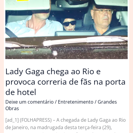
Natal
em
setembro
e
evitar
correria
em
dezembro
|
Lady Gaga chega ao Rio e
Smart
provoca correria de fãs na porta
de hotel
Deixe um comentário
/
Entretenimento
/
Grandes
Obras
[ad_1] (FOLHAPRESS) – A chegada de Lady Gaga ao Rio
de Janeiro, na madrugada desta terça-feira (29),