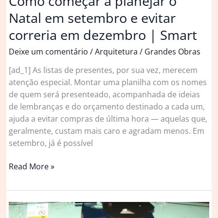
Como começar a planejar o
Natal em setembro e evitar
correria em dezembro | Smart
Deixe um comentário
/
Arquitetura
/
Grandes Obras
[ad_1] As listas de presentes, por sua vez, merecem
atenção especial. Montar uma planilha com os nomes
de quem será presenteado, acompanhada de ideias
de lembranças e do orçamento destinado a cada um,
ajuda a evitar compras de última hora — aquelas que,
geralmente, custam mais caro e agradam menos. Em
setembro, já é possível
Como
Read More »
começar
a
planejar
o