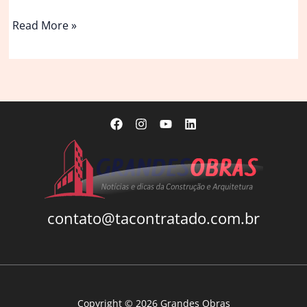
O
Read More »
apartamento
da
arquiteta
Vivian
Coser,
em
São
Paulo
|
Apartamentos
contato@tacontratado.com.br
Copyright © 2026 Grandes Obras