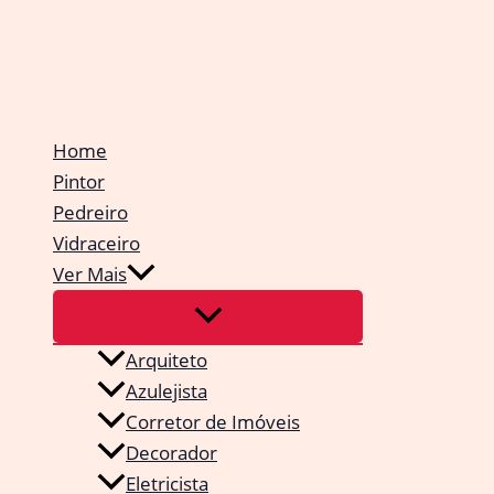
Ir
para
o
conteúdo
Home
Pintor
Pedreiro
Vidraceiro
Ver Mais
Arquiteto
Azulejista
Corretor de Imóveis
Decorador
Eletricista