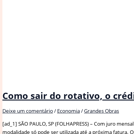
439,8%
ao
ano
em
outubro,
de
443,7%
Como sair do rotativo, o cré
Deixe um comentário
/
Economia
/
Grandes Obras
[ad_1] SÃO PAULO, SP (FOLHAPRESS) – Com juro mensal de 
modalidade só pode ser utilizada até a próxima fatura. O