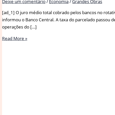
Deixe um comentário
/
Economia
/
Grandes Obras
[ad_1] O juro médio total cobrado pelos bancos no rota
informou o Banco Central. A taxa do parcelado passou de
operações do […]
Juro
Read More »
médio
cobrado
no
rotativo
do
cartão
de
crédito
cai
a