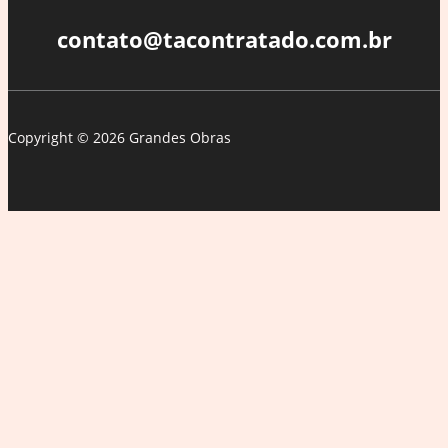
preso
por
contato@tacontratado.com.br
abuso
sexual
Copyright © 2026 Grandes Obras