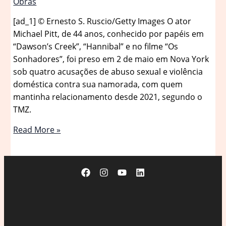
Obras
[ad_1] © Ernesto S. Ruscio/Getty Images O ator
Michael Pitt, de 44 anos, conhecido por papéis em
“Dawson’s Creek”, “Hannibal” e no filme “Os
Sonhadores”, foi preso em 2 de maio em Nova York
sob quatro acusações de abuso sexual e violência
doméstica contra sua namorada, com quem
mantinha relacionamento desde 2021, segundo o
TMZ.
Ator
Read More »
das
séries
‘Dawson’s
Creek’
e
‘Hannibal’
é