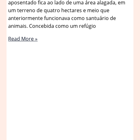
aposentado fica ao lado de uma área alagada, em
um terreno de quatro hectares e meio que
anteriormente funcionava como santuário de
animais. Concebida como um refúgio
Casa-
Read More »
Ateliê
French
Creek
/
Wittman
Estes