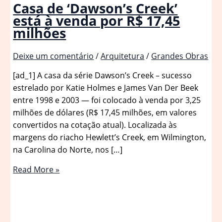
Casa de ‘Dawson’s Creek’
está à venda por R$ 17,45
milhões
Deixe um comentário
/
Arquitetura
/
Grandes Obras
[ad_1] A casa da série Dawson’s Creek – sucesso
estrelado por Katie Holmes e James Van Der Beek
entre 1998 e 2003 — foi colocado à venda por 3,25
milhões de dólares (R$ 17,45 milhões, em valores
convertidos na cotação atual). Localizada às
margens do riacho Hewlett’s Creek, em Wilmington,
na Carolina do Norte, nos […]
Casa
Read More »
de
‘Dawson’s
Creek’
está