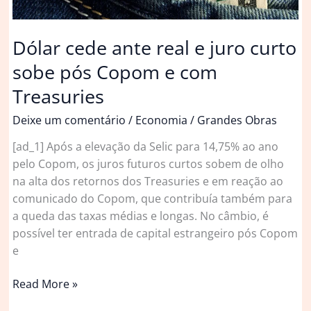
Dólar cede ante real e juro curto
sobe pós Copom e com
Treasuries
Deixe um comentário
/
Economia
/
Grandes Obras
[ad_1] Após a elevação da Selic para 14,75% ao ano
pelo Copom, os juros futuros curtos sobem de olho
na alta dos retornos dos Treasuries e em reação ao
comunicado do Copom, que contribuía também para
a queda das taxas médias e longas. No câmbio, é
possível ter entrada de capital estrangeiro pós Copom
e
Dólar
Read More »
cede