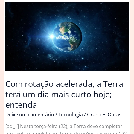
mais
rápido
nesta
terça
(5)
e
dia
será
mais
curto
Com rotação acelerada, a Terra
terá um dia mais curto hoje;
entenda
Deixe um comentário
/
Tecnologia
/
Grandes Obras
[ad_1] Nesta terça-feira (22), a Terra deve completar
uma volta completa em torno do próprio eixo em 1,34