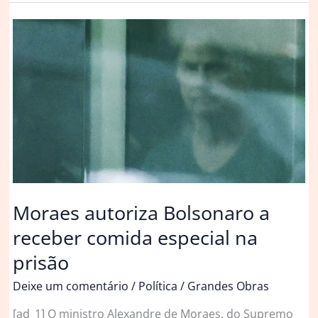
lança
coleção
especial
de
Natal
(e
você
vai
querer
tudo!)
Moraes autoriza Bolsonaro a
receber comida especial na
prisão
Deixe um comentário
/
Política
/
Grandes Obras
[ad_1] O ministro Alexandre de Moraes, do Supremo