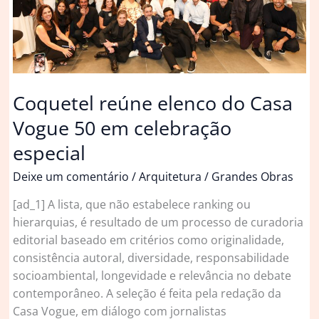
Coquetel reúne elenco do Casa
Vogue 50 em celebração
especial
Deixe um comentário
/
Arquitetura
/
Grandes Obras
[ad_1] A lista, que não estabelece ranking ou
hierarquias, é resultado de um processo de curadoria
editorial baseado em critérios como originalidade,
consistência autoral, diversidade, responsabilidade
socioambiental, longevidade e relevância no debate
contemporâneo. A seleção é feita pela redação da
Casa Vogue, em diálogo com jornalistas