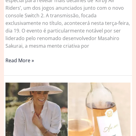
especial para revelar mais detalhes de ‘Kirby Air
Riders’, um dos jogos anunciados junto com o novo
console Switch 2. A transmissão, focada
exclusivamente no título, acontecerá nesta terça-feira,
dia 19. O evento é particularmente notável por ser
liderado pelo renomado desenvolvedor Masahiro
Sakurai, a mesma mente criativa por
Nintendo
Read More »
fará
apresentação
especial
de
Kirby
Air
Riders