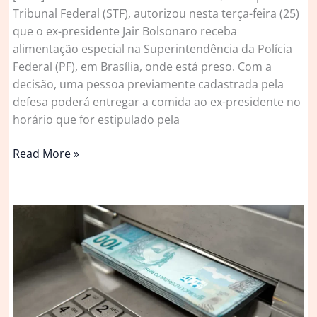
Tribunal Federal (STF), autorizou nesta terça-feira (25)
que o ex-presidente Jair Bolsonaro receba
alimentação especial na Superintendência da Polícia
Federal (PF), em Brasília, onde está preso. Com a
decisão, uma pessoa previamente cadastrada pela
defesa poderá entregar a comida ao ex-presidente no
horário que for estipulado pela
Moraes
Read More »
autoriza
Bolsonaro
a
receber
comida
especial
na
prisão