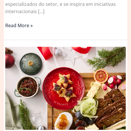
especializados do setor, e se inspira em iniciativas
internacionais […]
Coquetel
Read More »
reúne
elenco
do
Casa
Vogue
50
em
celebração
especial