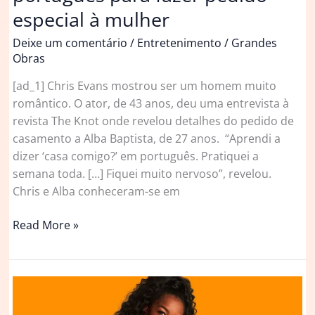
especial à mulher
Deixe um comentário
/
Entretenimento
/
Grandes
Obras
[ad_1] Chris Evans mostrou ser um homem muito
romântico. O ator, de 43 anos, deu uma entrevista à
revista The Knot onde revelou detalhes do pedido de
casamento a Alba Baptista, de 27 anos. “Aprendi a
dizer ‘casa comigo?’ em português. Pratiquei a
semana toda. […] Fiquei muito nervoso”, revelou.
Chris e Alba conheceram-se em
Chris
Read More »
Evans
‘aprendeu’
português
para
fazer