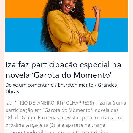
pedido
especial
à
mulher
Iza faz participação especial na
novela ‘Garota do Momento’
Deixe um comentário
/
Entretenimento
/
Grandes
Obras
[ad_1] RIO DE JANEIRO, RJ (FOLHAPRESS) – Iza fará uma
participação em “Garota do Momento”, novela das
18h da Globo. Em cenas previstas para irem ao ar na
próxima terça-feira (3), ela aparece na trama
interpretando Silvana, uma cantora que irá se