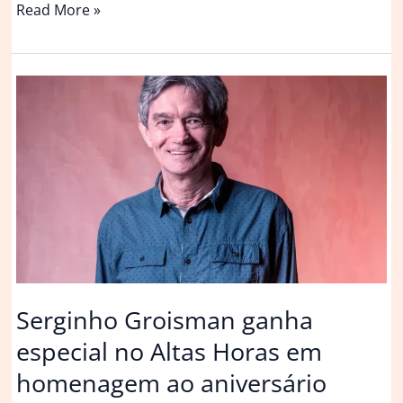
Meghan
Read More »
Markle
lança
vinho
rosé
e
comemora
aniversário
com
brinde
especial
Serginho Groisman ganha
especial no Altas Horas em
homenagem ao aniversário