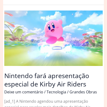
vítimas
de
feminicídio
podem
pedir
pensão
especial
Nintendo fará apresentação
especial de Kirby Air Riders
Deixe um comentário
/
Tecnologia
/
Grandes Obras
[ad_1] A Nintendo agendou uma apresentação