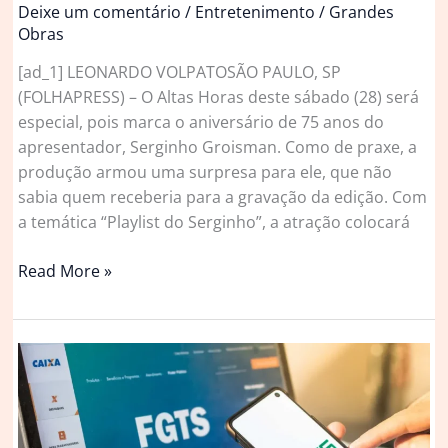
Deixe um comentário
/
Entretenimento
/
Grandes
Obras
[ad_1] LEONARDO VOLPATOSÃO PAULO, SP
(FOLHAPRESS) – O Altas Horas deste sábado (28) será
especial, pois marca o aniversário de 75 anos do
apresentador, Serginho Groisman. Como de praxe, a
produção armou uma surpresa para ele, que não
sabia quem receberia para a gravação da edição. Com
a temática “Playlist do Serginho”, a atração colocará
Serginho
Read More »
Groisman
ganha
especial
no
Altas
Horas
em