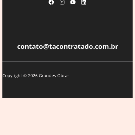
de
fragmentos
do
Espaço
contato@tacontratado.com.br
Copyright © 2026 Grandes Obras