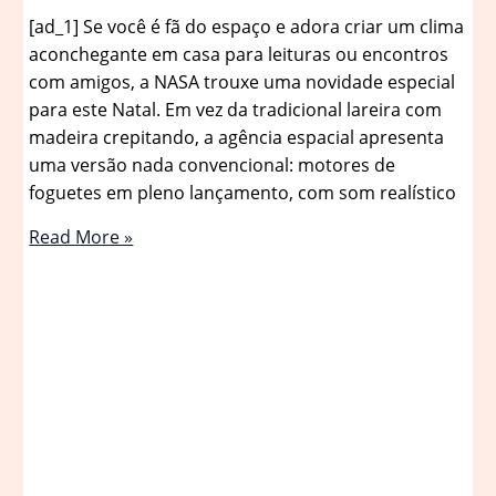
[ad_1] Se você é fã do espaço e adora criar um clima
aconchegante em casa para leituras ou encontros
com amigos, a NASA trouxe uma novidade especial
para este Natal. Em vez da tradicional lareira com
madeira crepitando, a agência espacial apresenta
uma versão nada convencional: motores de
foguetes em pleno lançamento, com som realístico
NASA
Read More »
transforma
motores
de
foguete
em
“lareira”
para
o
Natal