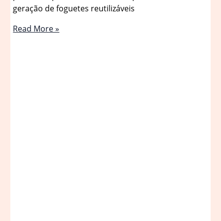
geração de foguetes reutilizáveis
Foguete
Read More »
chinês
explode
após
teste
e
falha
em
pouso
da
LandSpace;
veja