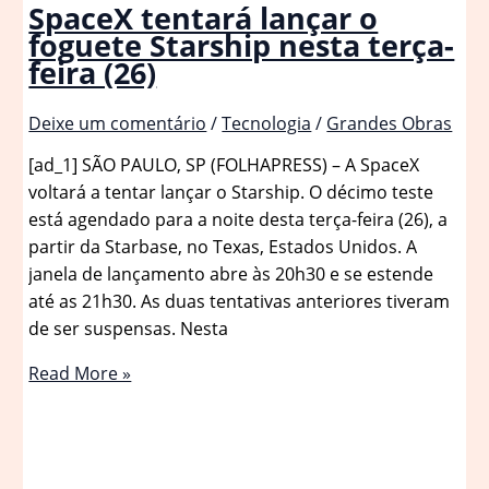
SpaceX tentará lançar o
foguete Starship nesta terça-
feira (26)
Deixe um comentário
/
Tecnologia
/
Grandes Obras
[ad_1] SÃO PAULO, SP (FOLHAPRESS) – A SpaceX
voltará a tentar lançar o Starship. O décimo teste
está agendado para a noite desta terça-feira (26), a
partir da Starbase, no Texas, Estados Unidos. A
janela de lançamento abre às 20h30 e se estende
até as 21h30. As duas tentativas anteriores tiveram
de ser suspensas. Nesta
SpaceX
Read More »
tentará
lançar
o
foguete