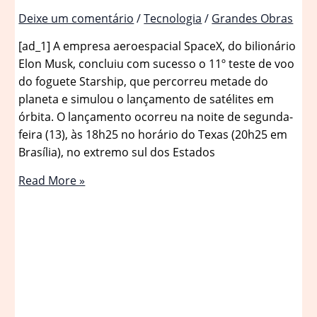
Deixe um comentário
/
Tecnologia
/
Grandes Obras
[ad_1] A empresa aeroespacial SpaceX, do bilionário
Elon Musk, concluiu com sucesso o 11º teste de voo
do foguete Starship, que percorreu metade do
planeta e simulou o lançamento de satélites em
órbita. O lançamento ocorreu na noite de segunda-
feira (13), às 18h25 no horário do Texas (20h25 em
Brasília), no extremo sul dos Estados
SpaceX
Read More »
completa
com
sucesso
11.º
lançamento
do
foguete