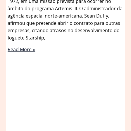
1972, em uma missão prevista para ocorrer no
âmbito do programa Artemis III. O administrador da
agência espacial norte-americana, Sean Duffy,
afirmou que pretende abrir o contrato para outras
empresas, citando atrasos no desenvolvimento do
foguete Starship,
NASA
Read More »
ameaça
romper
contrato
com
SpaceX
por
atrasos
no
foguete
Starship