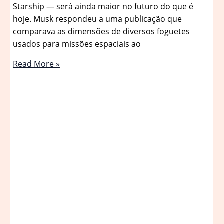
Starship — será ainda maior no futuro do que é
hoje. Musk respondeu a uma publicação que
comparava as dimensões de diversos foguetes
usados para missões espaciais ao
Elon
Read More »
Musk
diz
que
foguete
Starship
será
ainda
maior