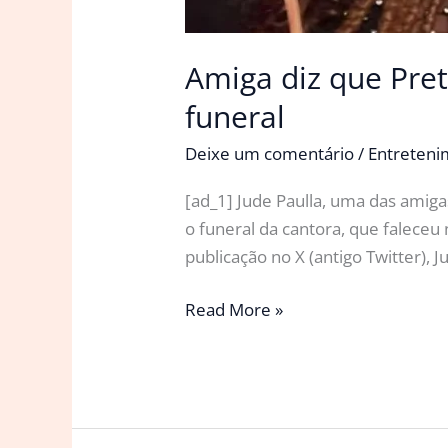
Amiga diz que Pret
funeral
Deixe um comentário
/
Entreten
[ad_1] Jude Paulla, uma das amiga
o funeral da cantora, que falece
publicação no X (antigo Twitter),
Amiga
Read More »
diz
que
Preta
Gil