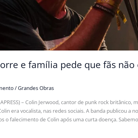
morre e família pede que fãs nã
imento
/
Grandes Obras
RESS) – Colin Jerwood, cantor de punk rock britânico, m
Colin era vocalista, nas redes sociais. A banda publicou a no
os o falecimento de Colin após uma curta doença. Sabem