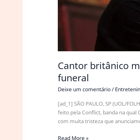
Cantor britânico 
funeral
Deixe um comentário
/
Entreten
[ad_1] SÃO PAULO, SP (UOL/FOLHAP
feito pela Conflict, banda na qual 
com muita tristeza que anunciam
Cantor
Read More »