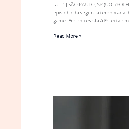
[ad_1] SÃO PAULO, SP (UOL/FOLHAP
episódio da segunda temporada de
game. Em entrevista à Entertainme
Atriz
Read More »
gravou
2º
episódio
de
‘The
Last
of
Us’
dias
após
o