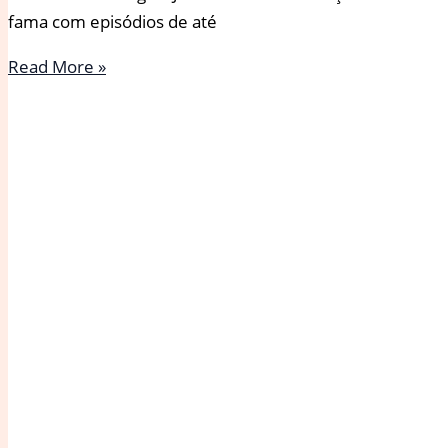
fama com episódios de até
Globo
Read More »
grava
piloto
com
Jade
Picon
para
possível
novela
em
formato
vertical