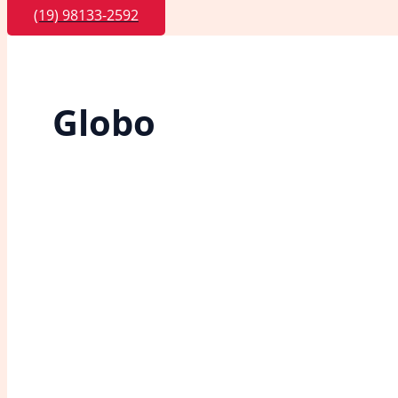
(19) 98133-2592
Globo