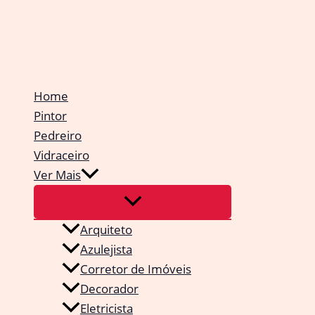
Ir
para
o
conteúdo
Home
Pintor
Pedreiro
Vidraceiro
Ver Mais
Arquiteto
Azulejista
Corretor de Imóveis
Decorador
Eletricista