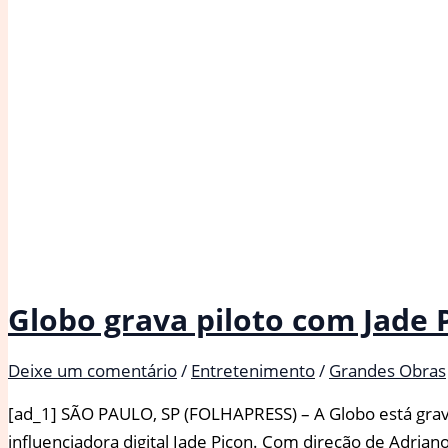
em
condições
vulneráveis
Globo grava piloto com Jade 
Deixe um comentário
/
Entretenimento
/
Grandes Obras
[ad_1] SÃO PAULO, SP (FOLHAPRESS) – A Globo está gravan
influenciadora digital Jade Picon. Com direção de Adria