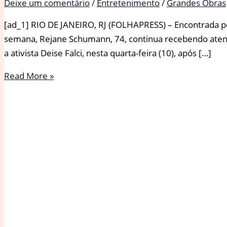
Deixe um comentário
/
Entretenimento
/
Grandes Obras
[ad_1] RIO DE JANEIRO, RJ (FOLHAPRESS) – Encontrada p
semana, Rejane Schumann, 74, continua recebendo atend
a ativista Deise Falci, nesta quarta-feira (10), após […]
Ativista
Read More »
atualiza
estado
de
saúde
de
ex-
atriz
da
Globo,
encontrada