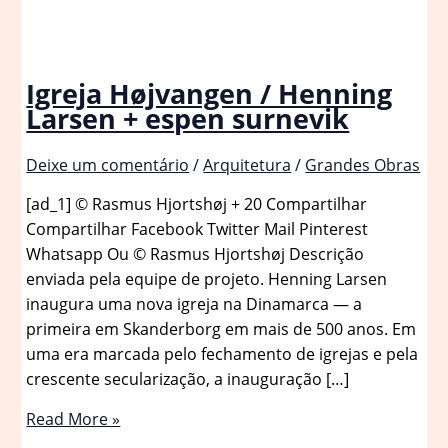
Igreja Højvangen / Henning
Larsen + espen surnevik
Deixe um comentário
/
Arquitetura
/
Grandes Obras
[ad_1] © Rasmus Hjortshøj + 20 Compartilhar
Compartilhar Facebook Twitter Mail Pinterest
Whatsapp Ou © Rasmus Hjortshøj Descrição
enviada pela equipe de projeto. Henning Larsen
inaugura uma nova igreja na Dinamarca — a
primeira em Skanderborg em mais de 500 anos. Em
uma era marcada pelo fechamento de igrejas e pela
crescente secularização, a inauguração […]
Igreja
Read More »
Højvangen