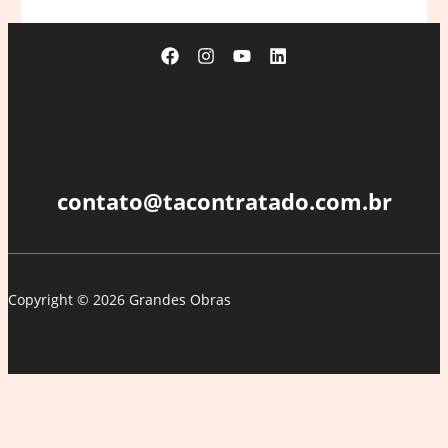
/
Henning
Larsen
+
espen
surnevik
contato@tacontratado.com.br
Copyright © 2026 Grandes Obras