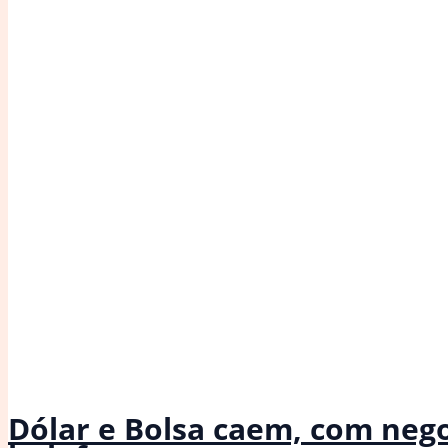
bilhões
que
atrai
holofotes
em
Mônaco
|
Casa
Vogue
Estate
Dólar e Bolsa caem, com neg