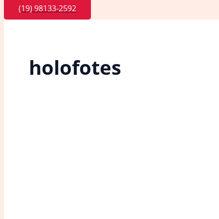
(19) 98133-2592
holofotes