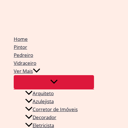
Ir
para
o
conteúdo
Home
Pintor
Pedreiro
Vidraceiro
Ver Mais
Arquiteto
Azulejista
Corretor de Imóveis
Decorador
Eletricista