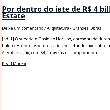
Por dentro do iate de R$ 4 b
Estate
Deixe um comentário
/
Arquitetura
/
Grandes Obras
[ad_1] O superiate Obsidian Horizon, apresentado duran
holofotes entre os interessados no setor de luxo sobre a
A embarcação, com 84,2 metros de comprimento,
Por
Read More »
dentro
do
iate
de
R$
4