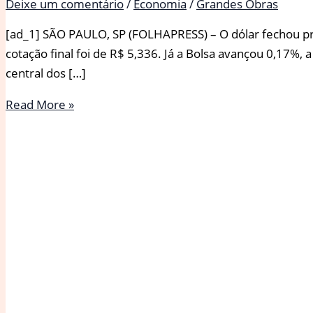
Deixe um comentário
/
Economia
/
Grandes Obras
[ad_1] SÃO PAULO, SP (FOLHAPRESS) – O dólar fechou próx
cotação final foi de R$ 5,336. Já a Bolsa avançou 0,17%
central dos […]
Dólar
Read More »
fecha
estável
e
Bolsa
sobe
com
‘shutdown’
nos
EUA
e