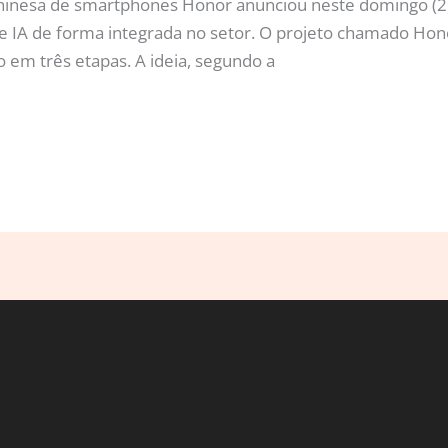
hinesa de smartphones Honor anunciou neste domingo (2
de IA de forma integrada no setor. O projeto chamado Hono
o em três etapas. A ideia, segundo a