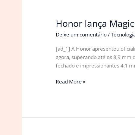
Honor lança Magic 
Deixe um comentário
/
Tecnologi
[ad_1] A Honor apresentou oficia
agora, superando até os 8,9 mm 
fechado e impressionantes 4,1 mm
Honor
Read More »
lança
Magic
V5,
o
celular
dobrável