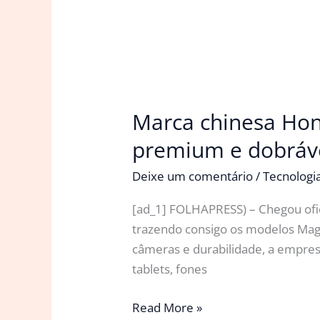
Marca chinesa Hono
premium e dobráve
Deixe um comentário
/
Tecnologi
[ad_1] FOLHAPRESS) – Chegou ofi
trazendo consigo os modelos Magic
câmeras e durabilidade, a empre
tablets, fones
Marca
Read More »