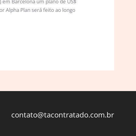
) em Barcelona um plano de US$
r Alpha Plan será feito ao longo
contato@tacontratado.com.br