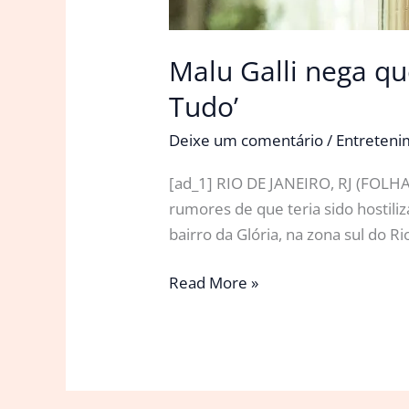
Malu Galli nega qu
Tudo’
Deixe um comentário
/
Entreten
[ad_1] RIO DE JANEIRO, RJ (FOLHAP
rumores de que teria sido hostil
bairro da Glória, na zona sul do 
Malu
Read More »
Galli
nega
que
tenha