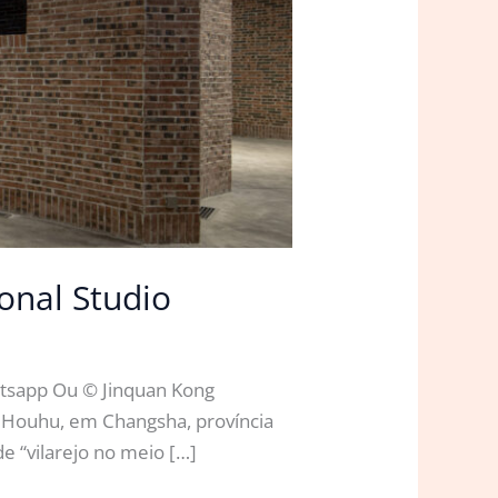
onal Studio
atsapp Ou © Jinquan Kong
e Houhu, em Changsha, província
 “vilarejo no meio […]