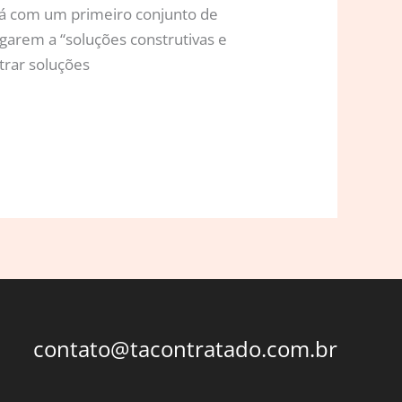
ará com um primeiro conjunto de
egarem a “soluções construtivas e
trar soluções
contato@tacontratado.com.br