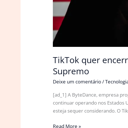
TikTok quer encer
Supremo
Deixe um comentário
/
Tecnologi
[ad_1] A ByteDance, empresa propr
continuar operando nos Estados 
esteja sequer considerando. O Ti
TikTok
Read More »