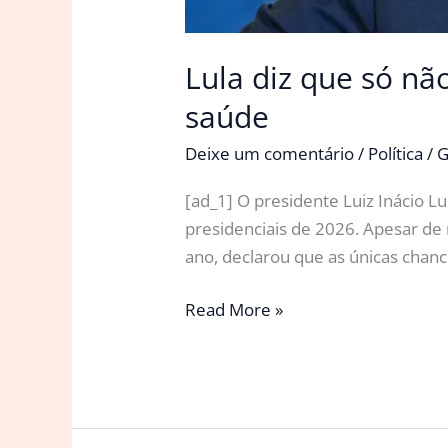
Lula diz que só n
saúde
Deixe um comentário
/
Política
/
G
[ad_1] O presidente Luiz Inácio L
presidenciais de 2026. Apesar de
ano, declarou que as únicas chanc
Lula
Read More »
diz
que
só
não