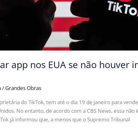
rar app nos EUA se não houver i
a
/
Grandes Obras
ietária do TikTok, tem até o dia 19 de janeiro para vende
Unidos. No entanto, de acordo com a CBS News, essa não
kTok já informou que, a menos que o Supremo Tribunal