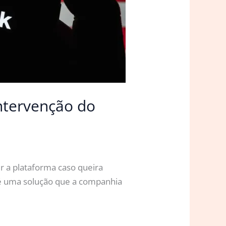
ntervenção do
r a plataforma caso queira
 é uma solução que a companhia