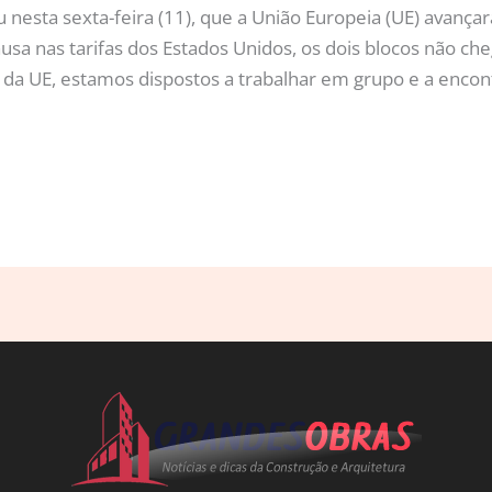
 nesta sexta-feira (11), que a União Europeia (UE) avanç
ausa nas tarifas dos Estados Unidos, os dois blocos não ch
 da UE, estamos dispostos a trabalhar em grupo e a encon