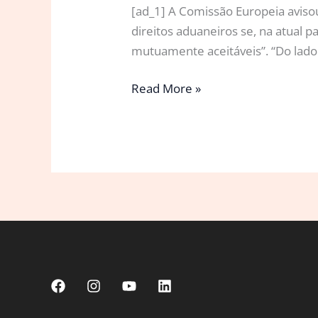
[ad_1] A Comissão Europeia avisou
direitos aduaneiros se, na atual p
mutuamente aceitáveis”. “Do lado
UE
Read More »
avisa
que
retaliará
EUA
se
não
houver
“soluções
mutuamente
aceitáveis”