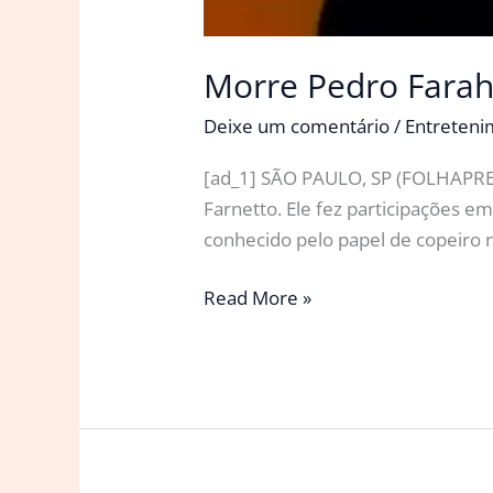
Morre Pedro Farah
Deixe um comentário
/
Entreten
[ad_1] SÃO PAULO, SP (FOLHAPRESS
Farnetto. Ele fez participações e
conhecido pelo papel de copeiro 
Morre
Read More »
Pedro
Farah,
humorista
dos
Trapalhões
e