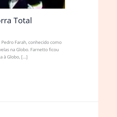
rra Total
or Pedro Farah, conhecido como
elas na Globo. Farnetto ficou
a à Globo, […]