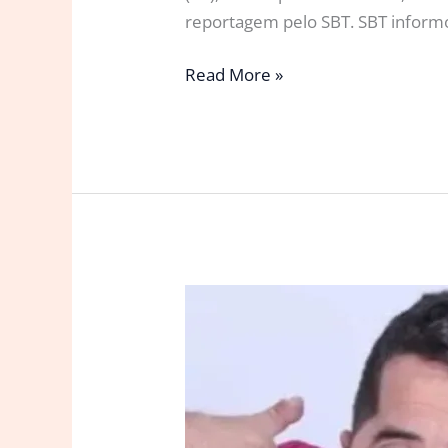
reportagem pelo SBT. SBT informo
Humorista
Read More »
do
SBT,
Ivo
Holanda
é
internado
em
hospital
de
São
Paulo