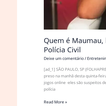
Quem é Maumau, h
Polícia Civil
Deixe um comentário
/
Entreten
[ad_1] SÃO PAULO, SP (FOLHAPRESS
preso na manhã desta quinta-feira
jogos online -eles são suspeitos
polícia
Quem
Read More »