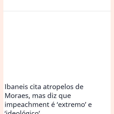
diz
não
garantir
condições
da
Papuda
para
receber
Bolsonaro
Ibaneis cita atropelos de
Moraes, mas diz que
impeachment é ‘extremo’ e
‘ideológico’