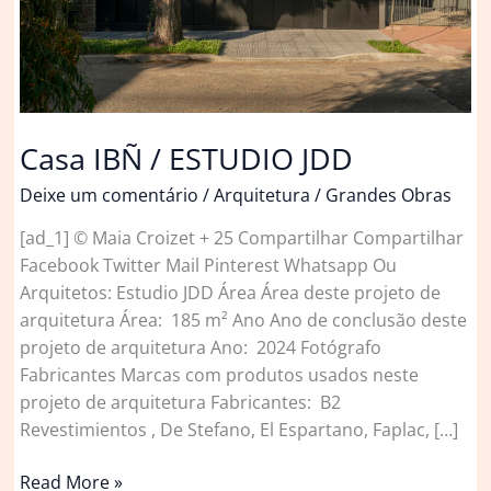
Casa IBÑ / ESTUDIO JDD
Deixe um comentário
/
Arquitetura
/
Grandes Obras
[ad_1] © Maia Croizet + 25 Compartilhar Compartilhar
Facebook Twitter Mail Pinterest Whatsapp Ou
Arquitetos: Estudio JDD Área Área deste projeto de
arquitetura Área: 185 m² Ano Ano de conclusão deste
projeto de arquitetura Ano: 2024 Fotógrafo
Fabricantes Marcas com produtos usados neste
projeto de arquitetura Fabricantes: B2
Revestimientos , De Stefano, El Espartano, Faplac, […]
Casa
Read More »