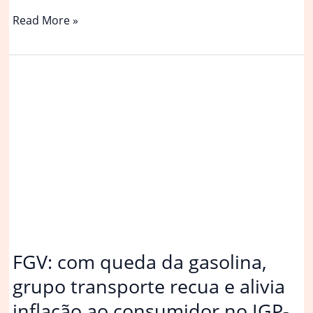
Passagem
Read More »
aérea,
alimentos
e
gasolina
puxam
deflação
ao
consumidor
no
IGP-
10
de
setembro
FGV: com queda da gasolina,
grupo transporte recua e alivia
inflação ao consumidor no IGP-