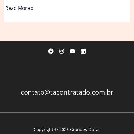
Lancheria
Read More »
do
Ildo
/
URBANODE
arquitetura
contato@tacontratado.com.br
Copyright © 2026 Grandes Obras