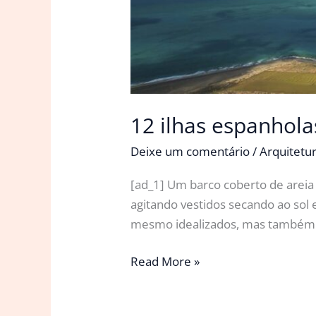
12 ilhas espanhola
Deixe um comentário
/
Arquitetu
[ad_1] Um barco coberto de areia 
agitando vestidos secando ao sol 
mesmo idealizados, mas também te
12
Read More »
ilhas
espanholas