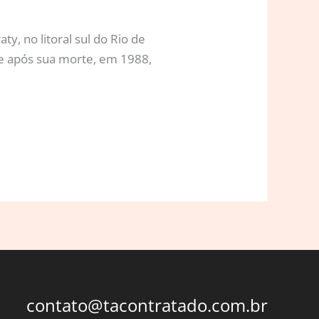
y, no litoral sul do Rio de
 e após sua morte, em 1988,
contato@tacontratado.com.br