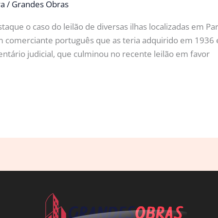
ra
/
Grandes Obras
ue o caso do leilão de diversas ilhas localizadas em Parat
um comerciante português que as teria adquirido em 1936
ntário judicial, que culminou no recente leilão em favor