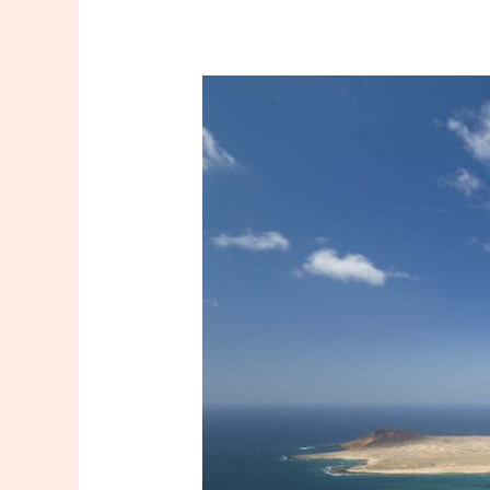
Galeria
733