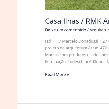
Casa Ilhas / RMK A
Deixe um comentário
/
Arquitetu
[ad_1] © Marcelo Donadussi + 27 
projeto de arquitetura Área: 470
Marcas com produtos usados neste 
Iluminação, Todeschini Atlântida 
Casa
Read More »
Ilhas
/
RMK
Arquitetura
+