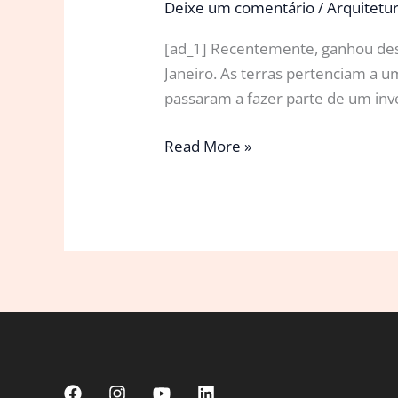
Deixe um comentário
/
Arquitetu
[ad_1] Recentemente, ganhou destaq
Janeiro. As terras pertenciam a 
passaram a fazer parte de um inve
Quanto
Read More »
custa
comprar
uma
ilha?
Entenda
como
funciona
o
comércio
de