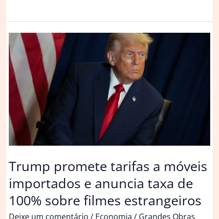
retomará
produção
em
novembro
com
motores
importados
Trump promete tarifas a móveis
importados e anuncia taxa de
100% sobre filmes estrangeiros
Deixe um comentário
/
Economia
/
Grandes Obras