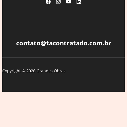
dos
EUA
a
Moraes
é
inadmissível
contato@tacontratado.com.br
Copyright © 2026 Grandes Obras