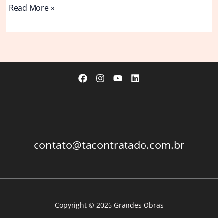
Júri
Read More »
começa
a
deliberar
sobre
caso
Diddy
nesta
segunda,
mas
veredito
ainda
contato@tacontratado.com.br
é
incerto
Copyright © 2026 Grandes Obras