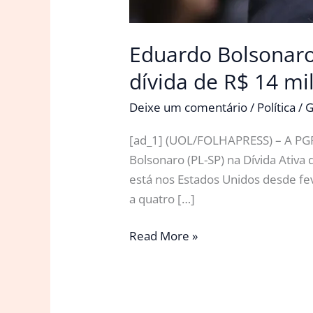
Eduardo Bolsonaro 
dívida de R$ 14 mi
Deixe um comentário
/
Política
/
G
[ad_1] (UOL/FOLHAPRESS) – A PGF
Bolsonaro (PL-SP) na Dívida Ativ
está nos Estados Unidos desde fe
a quatro […]
Eduardo
Read More »
Bolsonaro
é
incluído