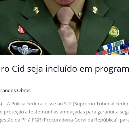
ro Cid seja incluído em program
randes Obras
– A Polícia Federal disse ao STF (Supremo Tribunal Federa
 proteção a testemunhas ameaçadas para garantir a segur
estão da PF à PGR (Procuradoria-Geral da República), par