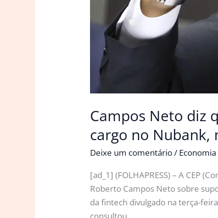
Campos Neto diz q
cargo no Nubank,
Deixe um comentário
/
Economia
[ad_1] (FOLHAPRESS) – A CEP (Com
Roberto Campos Neto sobre supos
da fintech divulgado na terça-fei
consultou