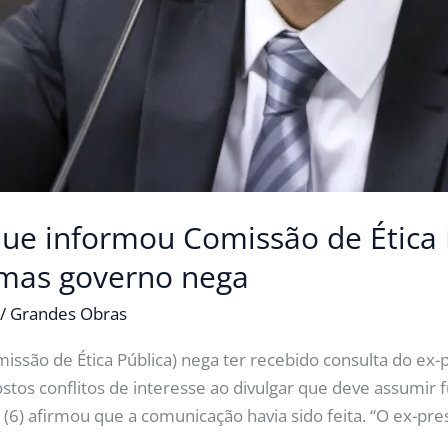
ue informou Comissão de Ética 
 mas governo nega
/
Grandes Obras
issão de Ética Pública) nega ter recebido consulta do ex-
tos conflitos de interesse ao divulgar que deve assumi
ra (6) afirmou que a comunicação havia sido feita. “O ex-p