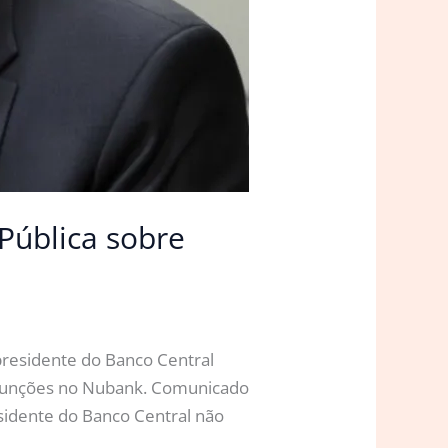
Pública sobre
presidente do Banco Central
r funções no Nubank. Comunicado
residente do Banco Central não