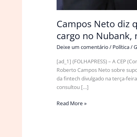
Campos Neto diz q
cargo no Nubank,
Deixe um comentário
/
Política
/
G
[ad_1] (FOLHAPRESS) – A CEP (Com
Roberto Campos Neto sobre supos
da fintech divulgado na terça-fei
consultou […]
Campos
Read More »
Neto
diz
que