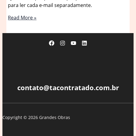
para ler cada e-mail separadamente.
Gmail
Read More »
recebe
IA
que
resume
longas
conversas
por
e-
mail
contato@tacontratado.com.br
em
inglês
Copyright © 2026 Grandes Obras