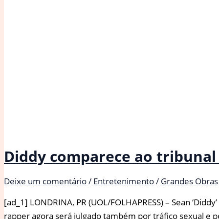
atira
caneta
em
repórter
Diddy comparece ao tribunal 
Deixe um comentário
/
Entretenimento
/
Grandes Obras
[ad_1] LONDRINA, PR (UOL/FOLHAPRESS) – Sean ‘Diddy’ C
rapper agora será julgado também por tráfico sexual e p