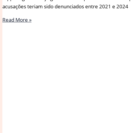
acusações teriam sido denunciados entre 2021 e 2024
Diddy
Read More »
comparece
ao
tribunal
e
se
declara
inocente
de
acusações