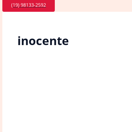
(19) 98133-2592
inocente