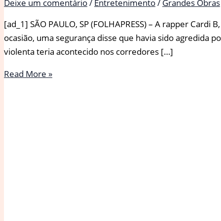
Deixe um comentário
/
Entretenimento
/
Grandes Obras
[ad_1] SÃO PAULO, SP (FOLHAPRESS) – A rapper Cardi B, 
ocasião, uma segurança disse que havia sido agredida por
violenta teria acontecido nos corredores […]
Cardi
Read More »
B
é
considerada
inocente
de
agressão,
cochila
em
tribunal
e