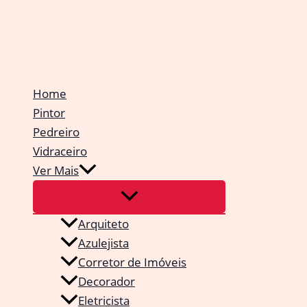
Ir
para
o
conteúdo
Home
Pintor
Pedreiro
Vidraceiro
Ver Mais
Arquiteto
Azulejista
Corretor de Imóveis
Decorador
Eletricista