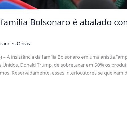
 família Bolsonaro é abalado co
randes Obras
 A insistência da família Bolsonaro em uma anistia “ampla,
s Unidos, Donald Trump, de sobretaxar em 50% os produtos
imos. Reservadamente, esses interlocutores se queixam 