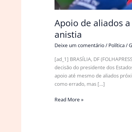
Apoio de aliados a
anistia
Deixe um comentário
/
Política
/
G
[ad_1] BRASÍLIA, DF (FOLHAPRESS) –
decisão do presidente dos Estado
apoio até mesmo de aliados próx
como errado, mas […]
Apoio
Read More »
de
aliados
a