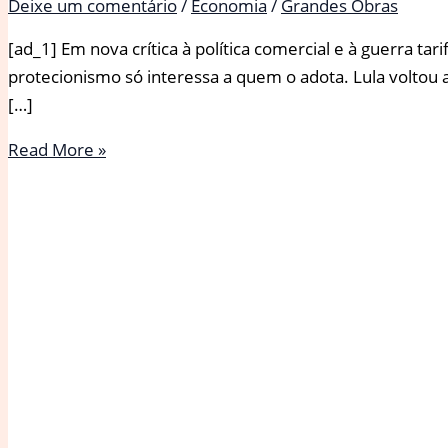
Deixe um comentário
/
Economia
/
Grandes Obras
[ad_1] Em nova crítica à política comercial e à guerra tar
protecionismo só interessa a quem o adota. Lula voltou 
[…]
Protecionismo
Read More »
só
interessa
a
quem
o
propôs,
diz
Lula
na
Rússia