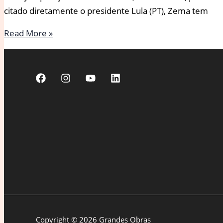
citado diretamente o presidente Lula (PT), Zema tem
Descontrole
Read More »
fiscal
interessa
a
tiranos,
diz
Zema
em
crítica
indireta
a
Lula
Copyright © 2026 Grandes Obras