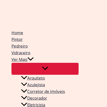
Ir
para
o
conteúdo
Home
Pintor
Pedreiro
Vidraceiro
Ver Mais
Arquiteto
Azulejista
Corretor de Imóveis
Decorador
Eletricista