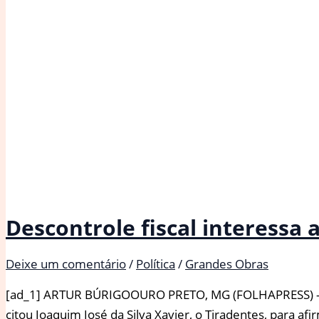
em
nova
crítica
a
Trump
Descontrole fiscal interessa a
Deixe um comentário
/
Política
/
Grandes Obras
[ad_1] ARTUR BÚRIGOOURO PRETO, MG (FOLHAPRESS) – E
citou Joaquim José da Silva Xavier, o Tiradentes, para af