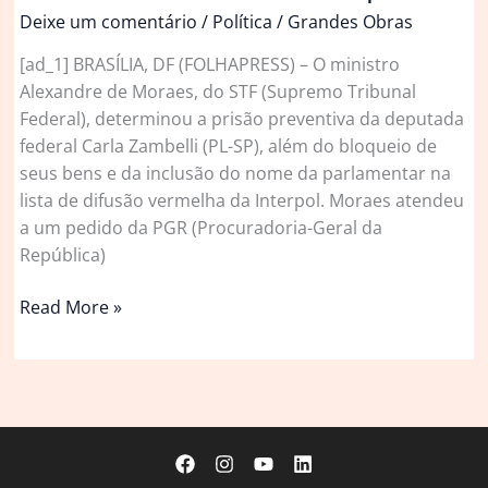
Deixe um comentário
/
Política
/
Grandes Obras
[ad_1] BRASÍLIA, DF (FOLHAPRESS) – O ministro
Alexandre de Moraes, do STF (Supremo Tribunal
Federal), determinou a prisão preventiva da deputada
federal Carla Zambelli (PL-SP), além do bloqueio de
seus bens e da inclusão do nome da parlamentar na
lista de difusão vermelha da Interpol. Moraes atendeu
a um pedido da PGR (Procuradoria-Geral da
República)
Moraes
Read More »
determina
prisão
de
Zambelli,
bloqueio
de