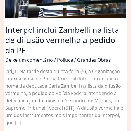
Interpol inclui Zambelli na lista
de difusão vermelha a pedido
da PF
Deixe um comentário
/
Política
/
Grandes Obras
[ad_1] Na tarde desta quinta-feira (5), a Organização
Internacional de Polícia Criminal (Interpol) incluiu o
nome da deputada Carla Zambelli na lista da difusão
vermelha, a pedido da Polícia Federal atendendo a
determinação do ministro Alexandre de Moraes, do
Supremo Tribunal Federal (STF). A difusão vermelha é
um dos instrumentos mais importantes da Interpol,
que […]