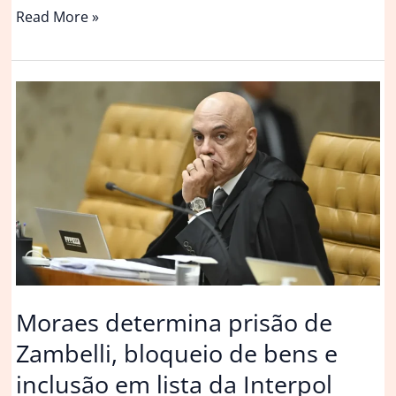
Interpol
Read More »
inclui
Zambelli
na
lista
de
difusão
vermelha
a
pedido
da
PF
Moraes determina prisão de
Zambelli, bloqueio de bens e
inclusão em lista da Interpol