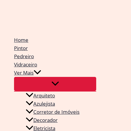
Ir
para
o
conteúdo
Home
Pintor
Pedreiro
Vidraceiro
Ver Mais
Arquiteto
Azulejista
Corretor de Imóveis
Decorador
Eletricista