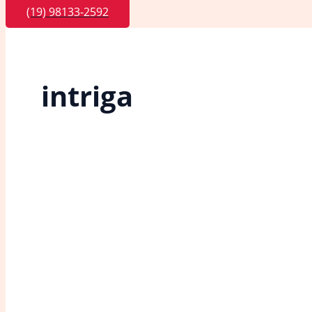
(19) 98133-2592
intriga