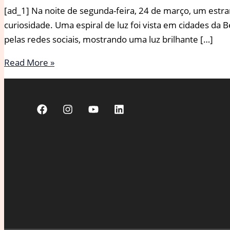
[ad_1] Na noite de segunda-feira, 24 de março, um es
curiosidade. Uma espiral de luz foi vista em cidades da 
pelas redes sociais, mostrando uma luz brilhante […]
Fenômeno
Read More »
misterioso
no
céu
intriga
europeus
e
é
associado
à
SpaceX