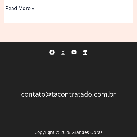
Escola
Read More »
de
Design
iXcampus
/
SAME
architectes
contato@tacontratado.com.br
Copyright © 2026 Grandes Obras