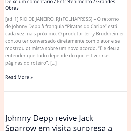
Deixe um comentário
/
Entretenimento
/
Grandes
Obras
[ad_1] RIO DE JANEIRO, RJ (FOLHAPRESS) – O retorno
de Johnny Depp à franquia “Piratas do Caribe” está
cada vez mais próximo. O produtor Jerry Bruckheimer
contou ter conversado diretamente com o ator e se
mostrou otimista sobre um novo acordo. “Ele deu a
entender que tudo depende do que estiver nas
páginas do roteiro”. […]
Johnny
Read More »
Depp
está
cada
vez
mais
Johnny Depp revive Jack
próximo
Sparrow em visita surpresa a
de