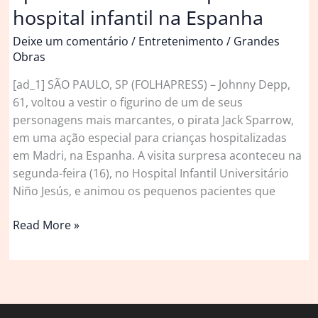
retornar
hospital infantil na Espanha
como
Deixe um comentário
/
Entretenimento
/
Grandes
Jack
Obras
Sparrow
em
[ad_1] SÃO PAULO, SP (FOLHAPRESS) – Johnny Depp,
‘Piratas
61, voltou a vestir o figurino de um de seus
do
personagens mais marcantes, o pirata Jack Sparrow,
Caribe’
em uma ação especial para crianças hospitalizadas
em Madri, na Espanha. A visita surpresa aconteceu na
segunda-feira (16), no Hospital Infantil Universitário
Niño Jesús, e animou os pequenos pacientes que
Johnny
Read More »
Depp
revive
Jack
Sparrow
em