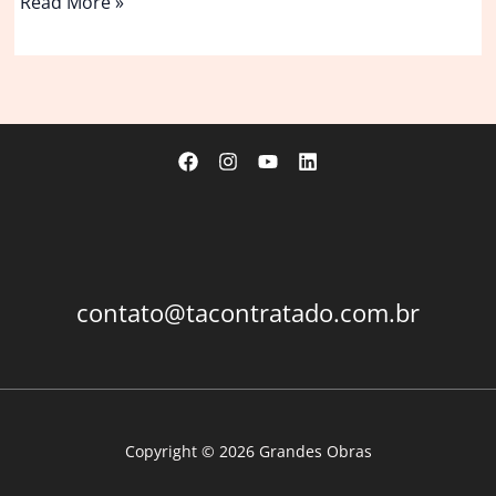
Casa
Read More »
Jasmin
/
MIDA
ARQUITETURA
contato@tacontratado.com.br
Copyright © 2026 Grandes Obras