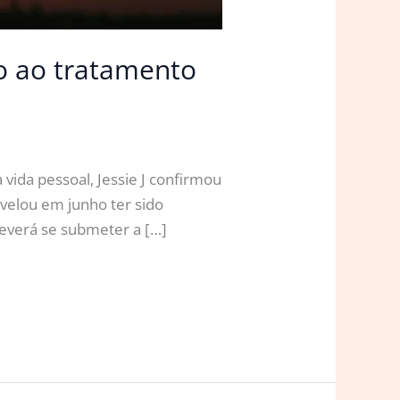
do ao tratamento
da pessoal, Jessie J confirmou
velou em junho ter sido
everá se submeter a […]