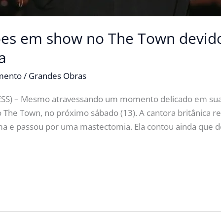
ações em show no The Town devi
a
imento
/
Grandes Obras
S) – Mesmo atravessando um momento delicado em sua vi
The Town, no próximo sábado (13). A cantora britânica re
a e passou por uma mastectomia. Ela contou ainda que d