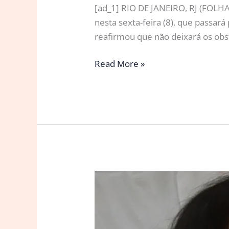
[ad_1] RIO DE JANEIRO, RJ (FOLHAP
nesta sexta-feira (8), que passará
reafirmou que não deixará os obs
Jessie
Read More »
J
anuncia
nova
cirurgia
e
mantém
otimismo
na
luta
contra
o