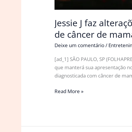
Jessie J faz alter
de câncer de mam
Deixe um comentário
/
Entreten
[ad_1] SÃO PAULO, SP (FOLHAPRES
que manterá sua apresentação no 
diagnosticada com câncer de mam
Jessie
Read More »
J
faz
alterações
em