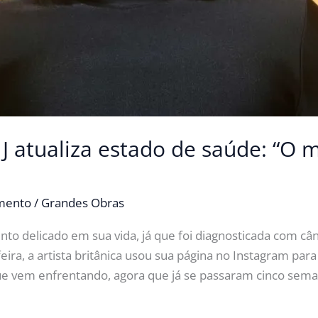
 J atualiza estado de saúde: “O 
imento
/
Grandes Obras
to delicado em sua vida, já que foi diagnosticada com câ
eira, a artista britânica usou sua página no Instagram pa
 que vem enfrentando, agora que já se passaram cinco sem