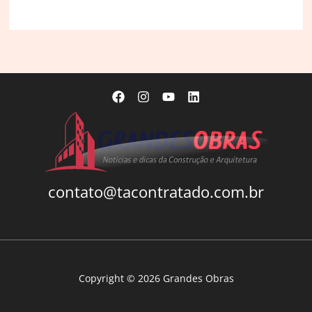
vantagens
(e
desvantagens)
de
ter
lâmpadas
inteligentes
em
casa
contato@tacontratado.com.br
Copyright © 2026 Grandes Obras