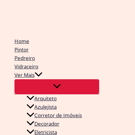
Ir
para
o
conteúdo
Home
Pintor
Pedreiro
Vidraceiro
Ver Mais
Arquiteto
Azulejista
Corretor de Imóveis
Decorador
Eletricista