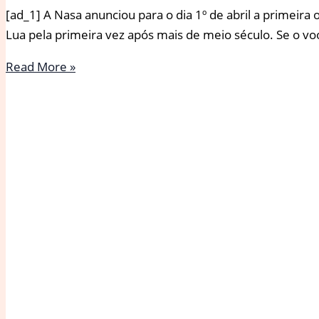
[ad_1] A Nasa anunciou para o dia 1º de abril a primeir
Lua pela primeira vez após mais de meio século. Se o voo
Nasa
Read More »
marca
lançamento
da
missão
Artemis
II
para
abril