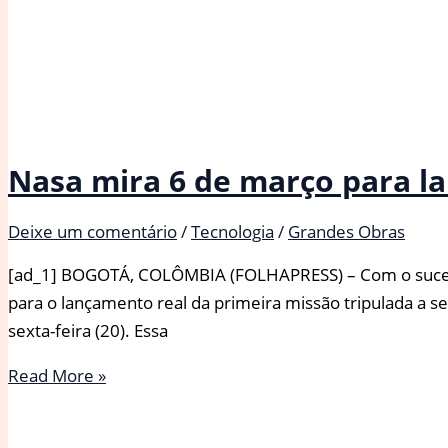
Nasa mira 6 de março para l
Deixe um comentário
/
Tecnologia
/
Grandes Obras
[ad_1] BOGOTÁ, COLÔMBIA (FOLHAPRESS) – Com o sucesso 
para o lançamento real da primeira missão tripulada a 
sexta-feira (20). Essa
Nasa
Read More »
mira
6