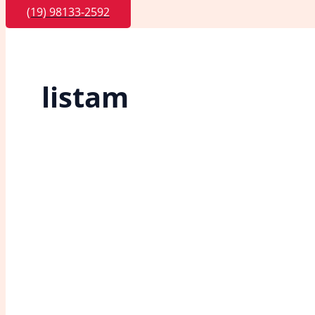
(19) 98133-2592
listam