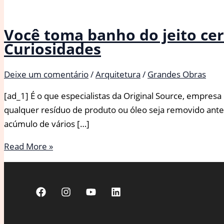
Você toma banho do jeito cert
Curiosidades
Deixe um comentário
/
Arquitetura
/
Grandes Obras
[ad_1] É o que especialistas da Original Source, empresa
qualquer resíduo de produto ou óleo seja removido antes 
acúmulo de vários […]
Você
Read More »
toma
banho
do
jeito
certo?