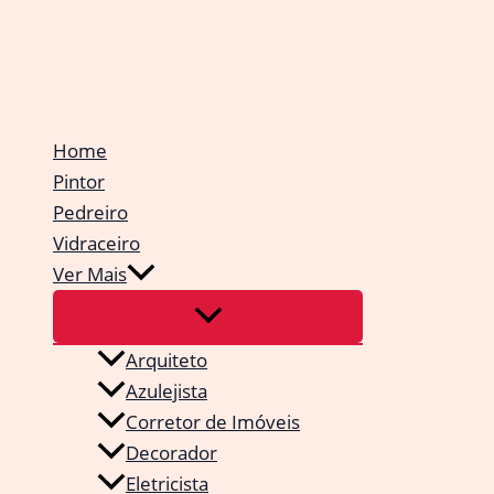
Ir
para
o
conteúdo
Home
Pintor
Pedreiro
Vidraceiro
Ver Mais
Arquiteto
Azulejista
Corretor de Imóveis
Decorador
Eletricista