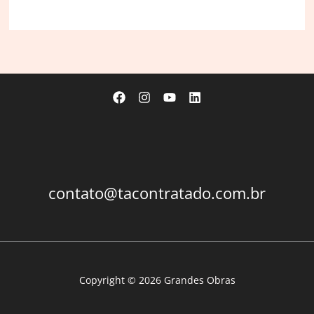
da
Petrobras
consolida
etanol
de
milho
frente
ao
de
cana
contato@tacontratado.com.br
Copyright © 2026 Grandes Obras