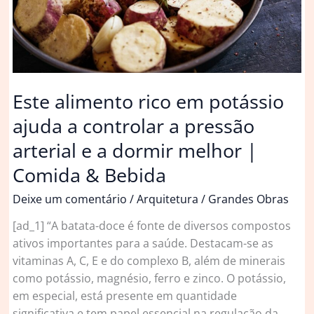
Este alimento rico em potássio
ajuda a controlar a pressão
arterial e a dormir melhor |
Comida & Bebida
Deixe um comentário
/
Arquitetura
/
Grandes Obras
[ad_1] “A batata-doce é fonte de diversos compostos
ativos importantes para a saúde. Destacam-se as
vitaminas A, C, E e do complexo B, além de minerais
como potássio, magnésio, ferro e zinco. O potássio,
em especial, está presente em quantidade
significativa e tem papel essencial na regulação da