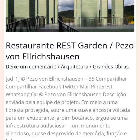
Restaurante REST Garden / Pezo
von Ellrichshausen
Deixe um comentário
/
Arquitetura
/
Grandes Obras
[ad_1] © Pezo von Ellrichshausen + 35 Compartilhar
Compartilhar Facebook Twitter Mail Pinterest
Whatsapp Ou © Pezo von Ellrichshausen Descrição
enviada pela equipe de projeto. Em meio a uma
floresta protegida, sobre uma suave encosta voltada
para um exuberante jardim botânico, ergue-se uma
infraestrutura audaciosa — um monumento
silencioso, quase desprovido de memória, função e