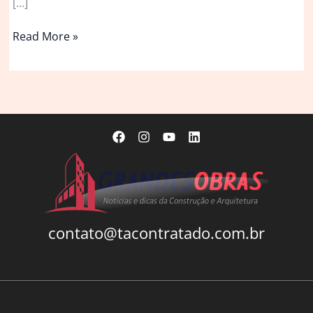
[…]
Restaurante
Read More »
REST
Garden
/
Pezo
von
Ellrichshausen
contato@tacontratado.com.br