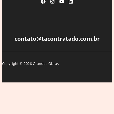
bilhões
em
restituições
no
3º
lote
contato@tacontratado.com.br
do
IR
2025
Copyright © 2026 Grandes Obras