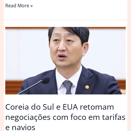
Gripe
Read More »
aviária:
África
do
Sul
e
Cingapura
retomam
importação
de
frango
brasileiro
Coreia do Sul e EUA retomam
negociações com foco em tarifas
e navios