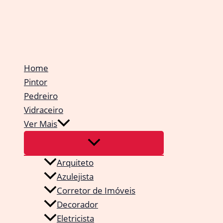
Ir
para
o
conteúdo
Home
Pintor
Pedreiro
Vidraceiro
Ver Mais
Arquiteto
Azulejista
Corretor de Imóveis
Decorador
Eletricista