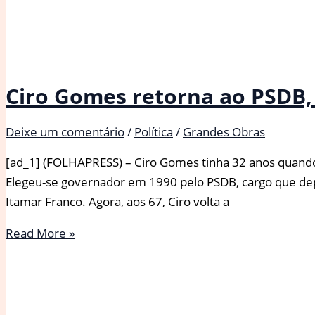
Ciro Gomes retorna ao PSDB, 
Deixe um comentário
/
Política
/
Grandes Obras
[ad_1] (FOLHAPRESS) – Ciro Gomes tinha 32 anos quando d
Elegeu-se governador em 1990 pelo PSDB, cargo que depoi
Itamar Franco. Agora, aos 67, Ciro volta a
Ciro
Read More »
Gomes
retorna
ao
PSDB,